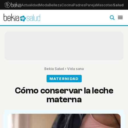
Actualidad
Moda
Belleza
Cocina
Padres
Pareja
Mascotas
Salud
Ps
Bekia Salud
›
Vida sana
MATERNIDAD
Cómo conservar la leche
materna