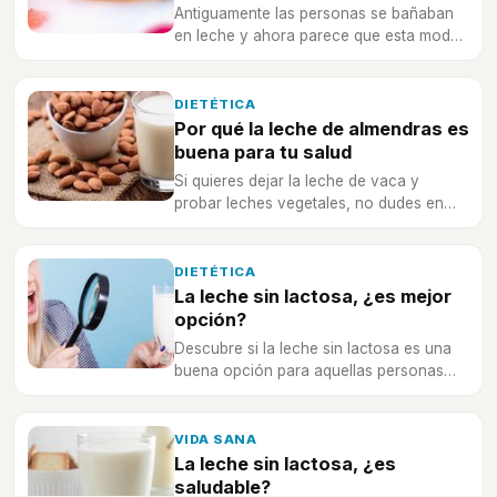
Antiguamente las personas se bañaban
en leche y ahora parece que esta moda
está volviendo, ¿por qué?
DIETÉTICA
Por qué la leche de almendras es
buena para tu salud
Si quieres dejar la leche de vaca y
probar leches vegetales, no dudes en
probar la leche de almendras, ¡te
sorprenderá!
DIETÉTICA
La leche sin lactosa, ¿es mejor
opción?
Descubre si la leche sin lactosa es una
buena opción para aquellas personas
que no toleran la leche de vaca.
VIDA SANA
La leche sin lactosa, ¿es
saludable?