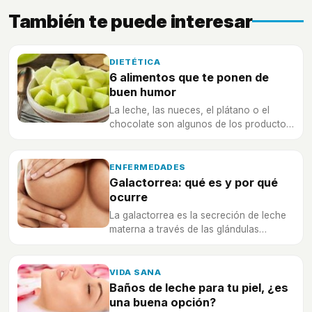
También te puede interesar
DIETÉTICA
6 alimentos que te ponen de
buen humor
La leche, las nueces, el plátano o el
chocolate son algunos de los productos
que harán que tu estado de ánimo
mejore gracias a las vitaminas y
aminoácidos que aportan al organismo
ENFERMEDADES
tras su consumo.
Galactorrea: qué es y por qué
ocurre
La galactorrea es la secreción de leche
materna a través de las glándulas
mamarias tras acabar la lactancia.
VIDA SANA
Baños de leche para tu piel, ¿es
una buena opción?