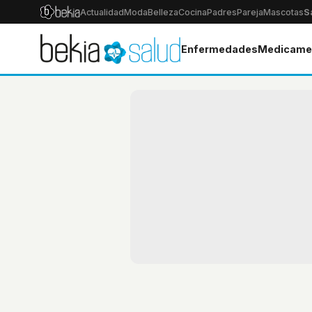
Actualidad
Moda
Belleza
Cocina
Padres
Pareja
Mascotas
S
Enfermedades
Medicame