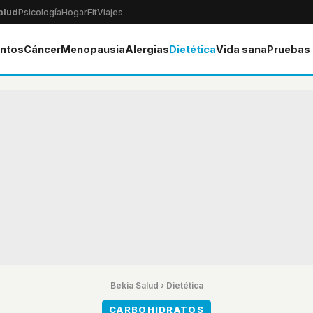
alud
Psicología
Hogar
Fit
Viajes
ntos
Cáncer
Menopausia
Alergias
Dietética
Vida sana
Pruebas
Bekia Salud
›
Dietética
CARBOHIDRATOS