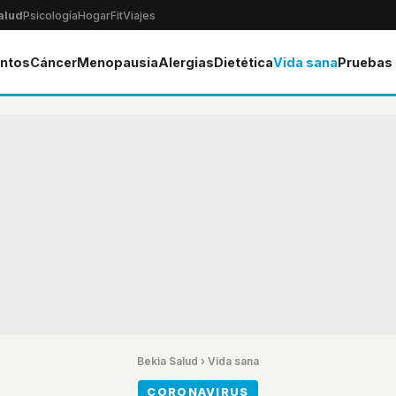
alud
Psicología
Hogar
Fit
Viajes
ntos
Cáncer
Menopausia
Alergias
Dietética
Vida sana
Pruebas
Bekia Salud
›
Vida sana
CORONAVIRUS