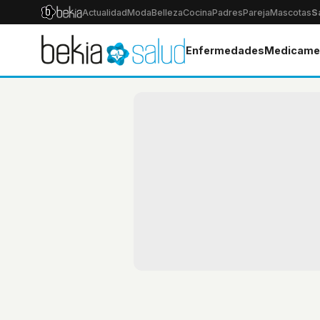
Actualidad
Moda
Belleza
Cocina
Padres
Pareja
Mascotas
S
Enfermedades
Medicame