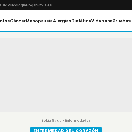
alud
Psicología
Hogar
Fit
Viajes
ntos
Cáncer
Menopausia
Alergias
Dietética
Vida sana
Pruebas
Bekia Salud
›
Enfermedades
ENFERMEDAD DEL CORAZÓN