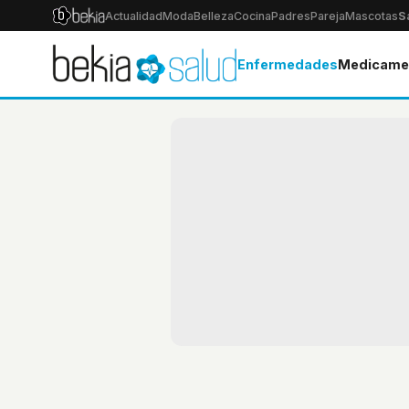
Actualidad
Moda
Belleza
Cocina
Padres
Pareja
Mascotas
S
Enfermedades
Medicame