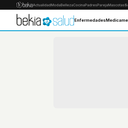
Actualidad
Moda
Belleza
Cocina
Padres
Pareja
Mascotas
S
Enfermedades
Medicame