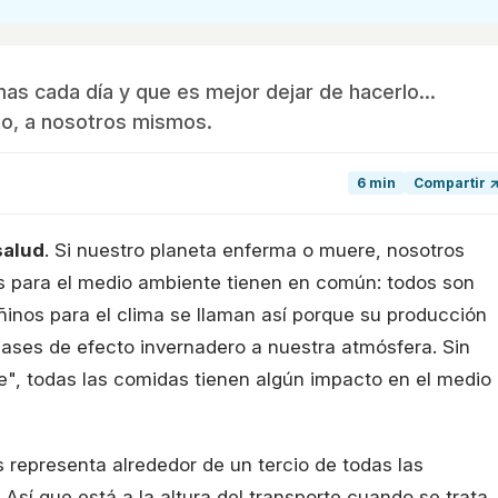
s cada día y que es mejor dejar de hacerlo...
to, a nosotros mismos.
6 min
Compartir 
salud
. Si nuestro planeta enferma o muere, nosotros
s para el medio ambiente tienen en común: todos son
inos para el clima se llaman así porque su producción
ases de efecto invernadero a nuestra atmósfera. Sin
", todas las comidas tienen algún impacto en el medio
s representa alrededor de un tercio de todas las
Así que está a la altura del transporte cuando se trata