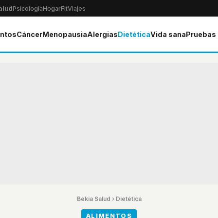
alud
Psicología
Hogar
Fit
Viajes
ntos
Cáncer
Menopausia
Alergias
Dietética
Vida sana
Pruebas
Bekia Salud
›
Dietética
ALIMENTOS