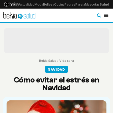
Actualidad
Moda
Belleza
Cocina
Padres
Pareja
Mascotas
Salud
Ps
Bekia Salud
›
Vida sana
NAVIDAD
Cómo evitar el estrés en
Navidad