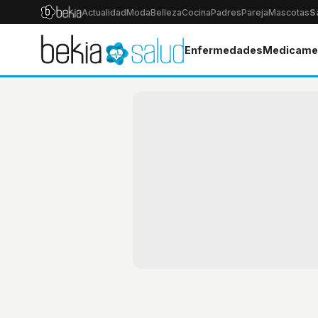
Actualidad
Moda
Belleza
Cocina
Padres
Pareja
Mascotas
S
Enfermedades
Medicame