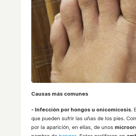
Causas más comunes
- Infección por hongos u onicomicosis
.
que pueden sufrir las uñas de los pies. Co
por la aparición, en ellas, de unos
microor
nombre de
hongos
. Estos proliferan en
amb