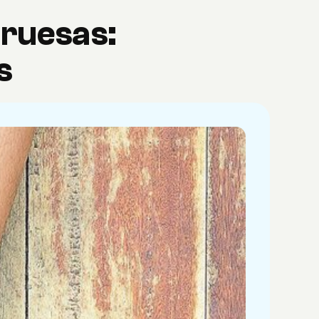
gruesas:
s