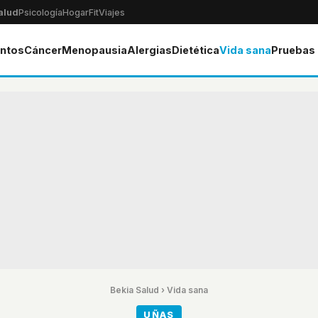
alud
Psicología
Hogar
Fit
Viajes
ntos
Cáncer
Menopausia
Alergias
Dietética
Vida sana
Pruebas
Bekia Salud
›
Vida sana
UÑAS