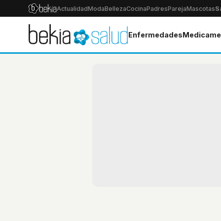
Actualidad
Moda
Belleza
Cocina
Padres
Pareja
Mascotas
S
Enfermedades
Medicame