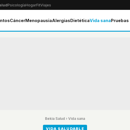
alud
Psicología
Hogar
Fit
Viajes
ntos
Cáncer
Menopausia
Alergias
Dietética
Vida sana
Pruebas
Bekia Salud
›
Vida sana
VIDA SALUDABLE