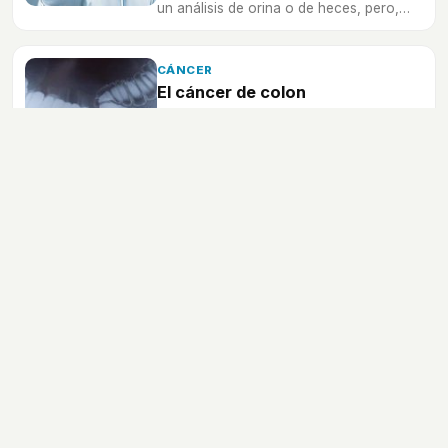
un análisis de orina o de heces, pero,
¿para qué sirven y por qué se piden?
CÁNCER
El cáncer de colon
Te contamos más sobre esta
enfermedad cada vez más frecuente, en
la que la detección temprana es
fundamental.
Enfermedades
Medicamentos
Cáncer
Menopausia
Alergias
Dietética
Vida sana
Pruebas médicas