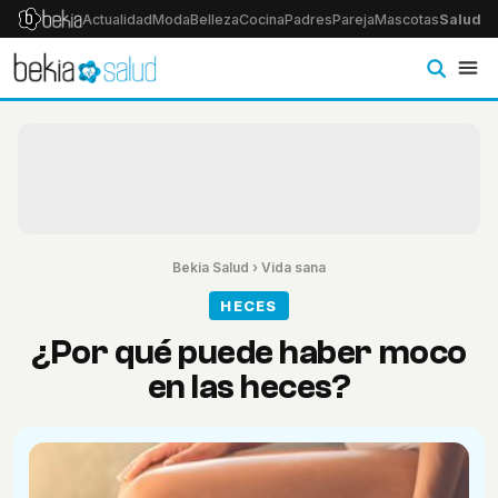
Actualidad
Moda
Belleza
Cocina
Padres
Pareja
Mascotas
Salud
Ps
Bekia Salud
›
Vida sana
HECES
¿Por qué puede haber moco
en las heces?