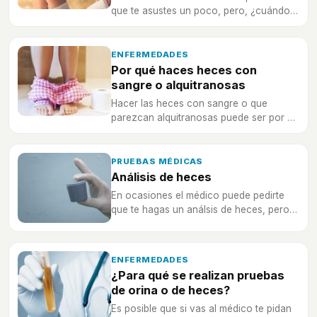
que te asustes un poco, pero, ¿cuándo
deberías ir al médico?
ENFERMEDADES
Por qué haces heces con
sangre o alquitranosas
Hacer las heces con sangre o que
parezcan alquitranosas puede ser por un
problema de salud grave, ¿por qué te
puede ocurrir?
PRUEBAS MÉDICAS
Análisis de heces
En ocasiones el médico puede pedirte
que te hagas un análsis de heces, pero,
¿por y para qué puede pedírtela?
ENFERMEDADES
¿Para qué se realizan pruebas
de orina o de heces?
Es posible que si vas al médico te pidan