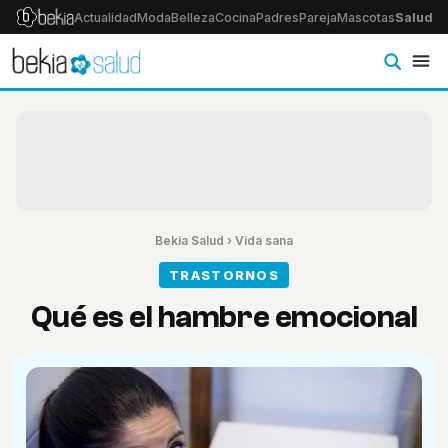
Actualidad
Moda
Belleza
Cocina
Padres
Pareja
Mascotas
Salud
Ps
Bekia Salud
›
Vida sana
TRASTORNOS
Qué es el hambre emocional