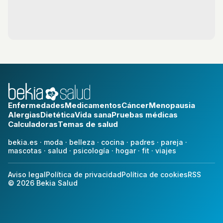
Enfermedades
Medicamentos
Cáncer
Menopausia
Alergias
Dietética
Vida sana
Pruebas médicas
Calculadoras
Temas de salud
bekia.es
·
moda
·
belleza
·
cocina
·
padres
·
pareja
·
mascotas
·
salud
·
psicología
·
hogar
·
fit
·
viajes
Aviso legal
Política de privacidad
Política de cookies
RSS
© 2026 Bekia Salud