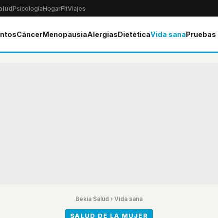
alud
Psicología
Hogar
Fit
Viajes
ntos
Cáncer
Menopausia
Alergias
Dietética
Vida sana
Pruebas
Bekia Salud
›
Vida sana
SALUD DE LA MUJER