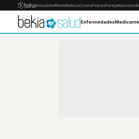
Actualidad
Moda
Belleza
Cocina
Padres
Pareja
Mascotas
S
Enfermedades
Medicame