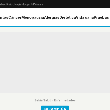
alud
Psicología
Hogar
Fit
Viajes
ntos
Cáncer
Menopausia
Alergias
Dietética
Vida sana
Pruebas
Bekia Salud
›
Enfermedades
SARAMPIÓN