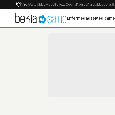
Actualidad
Moda
Belleza
Cocina
Padres
Pareja
Mascotas
S
Enfermedades
Medicame