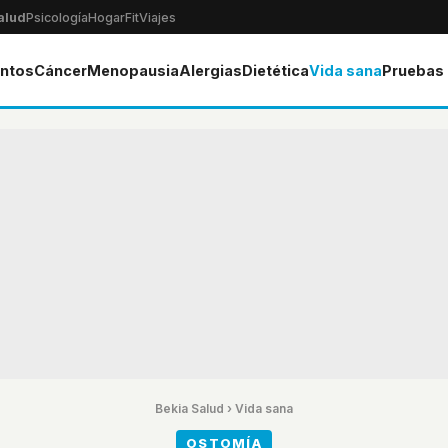
alud
Psicología
Hogar
Fit
Viajes
ntos
Cáncer
Menopausia
Alergias
Dietética
Vida sana
Pruebas
Bekia Salud
›
Vida sana
OSTOMÍA