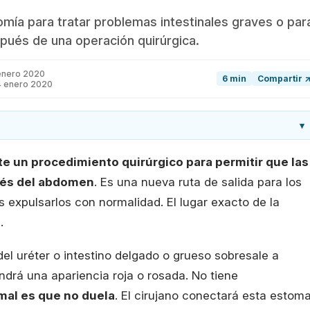
ía para tratar problemas intestinales graves o par
pués de una operación quirúrgica.
enero 2020
6 min
Compartir 
4 enero 2020
▾
te un procedimiento quirúrgico para permitir que las
avés del abdomen
. Es una nueva ruta de salida para los
 expulsarlos con normalidad. El lugar exacto de la
.
del uréter o intestino delgado o grueso sobresale a
endrá una apariencia roja o rosada. No tiene
mal es que no duela
. El cirujano conectará esta estom