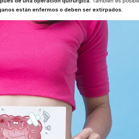
spués de una operación quirúrgica
. También es posibl
rganos están enfermos o deben ser extirpados
.