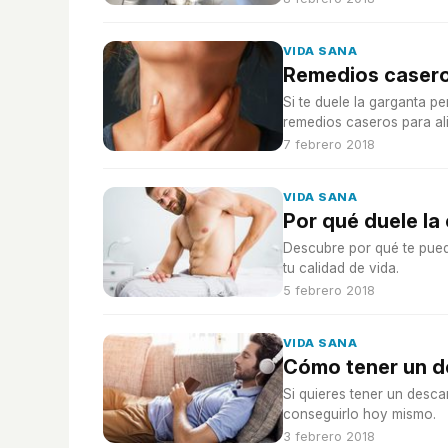
VIDA SANA
Remedios casero
Si te duele la garganta p
remedios caseros para aliv
7 febrero 2018
VIDA SANA
Por qué duele la
Descubre por qué te puede
tu calidad de vida.
5 febrero 2018
VIDA SANA
Cómo tener un d
Si quieres tener un desca
conseguirlo hoy mismo.
3 febrero 2018