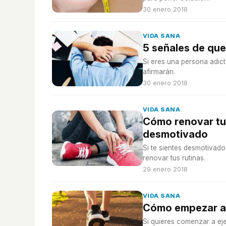
30 enero 2018
VIDA SANA
5 señales de que
Si eres una persona adicta
afirmarán.
30 enero 2018
VIDA SANA
Cómo renovar tus
desmotivado
Si te sientes desmotivad
renovar tus rutinas.
29 enero 2018
VIDA SANA
Cómo empezar a e
Si quieres comenzar a ej