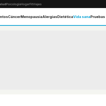
alud
Psicología
Hogar
Fit
Viajes
ntos
Cáncer
Menopausia
Alergias
Dietética
Vida sana
Pruebas