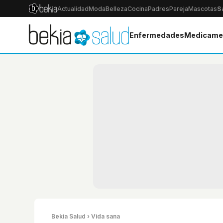
Actualidad
Moda
Belleza
Cocina
Padres
Pareja
Mascotas
S
Enfermedades
Medicame
Bekia Salud
› Vida sana