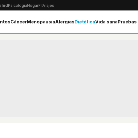
alud
Psicología
Hogar
Fit
Viajes
ntos
Cáncer
Menopausia
Alergias
Dietética
Vida sana
Pruebas