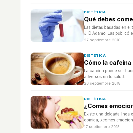
DIETÉTICA
Qué debes comer
Las dietas basadas en el 
J. D'Adamo. Las publicó e
teorías.
27 septiembre 2018
DIETÉTICA
Cómo la cafeína 
La cafeína puede ser bue
adversos en tu salud.
26 septiembre 2018
DIETÉTICA
¿Comes emocion
Existe una delgada linea 
comida, ¿comes emocion
17 septiembre 2018