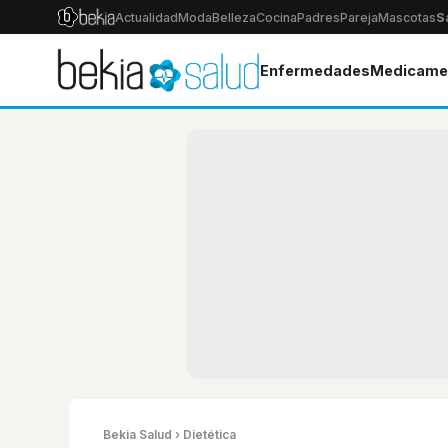
Actualidad
Moda
Belleza
Cocina
Padres
Pareja
Mascotas
S
Enfermedades
Medicame
Bekia Salud
› Dietética