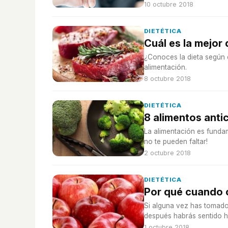
10 octubre 2018
DIETÉTICA
Cuál es la mejor 
¿Conoces la dieta según 
alimentación.
8 octubre 2018
DIETÉTICA
8 alimentos anti
La alimentación es fundam
no te pueden faltar!
2 octubre 2018
DIETÉTICA
Por qué cuando
Si alguna vez has tomado
después habrás sentido h
1 octubre 2018