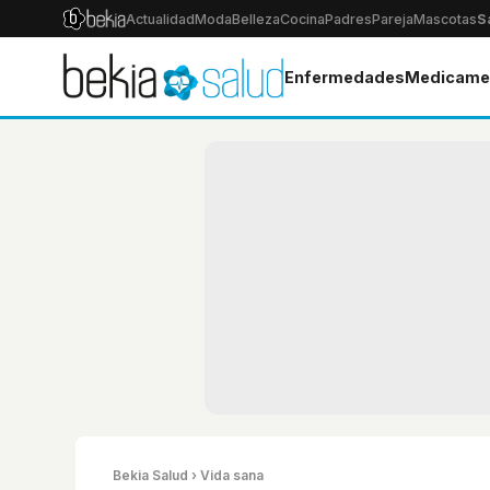
Actualidad
Moda
Belleza
Cocina
Padres
Pareja
Mascotas
S
Enfermedades
Medicame
Bekia Salud
› Vida sana