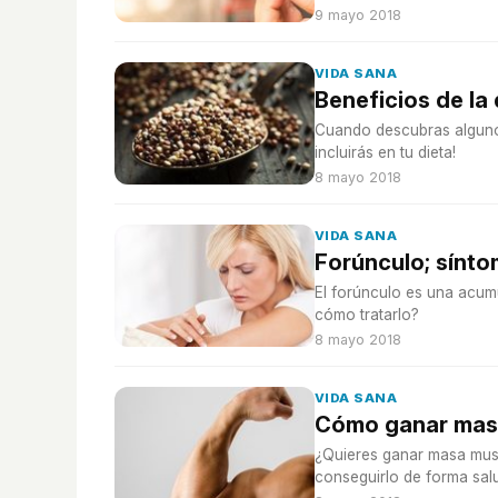
9 mayo 2018
VIDA SANA
Beneficios de la
Cuando descubras algunos 
incluirás en tu dieta!
8 mayo 2018
VIDA SANA
Forúnculo; sínto
El forúnculo es una acum
cómo tratarlo?
8 mayo 2018
VIDA SANA
Cómo ganar masa
¿Quieres ganar masa musc
conseguirlo de forma sal