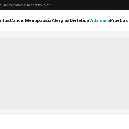
alud
Psicología
Hogar
Fit
Viajes
ntos
Cáncer
Menopausia
Alergias
Dietética
Vida sana
Pruebas