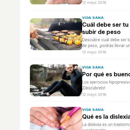
12 mayo 2018
VIDA SANA
Cuál debe ser tu
subir de peso
Descubre cuál debe ser tu
de peso, ¡podrás llevar u
12 mayo 2018
VIDA SANA
Por qué es bueno
Los ejercicios hipopresi
¡Descúbrelo!
12 mayo 2018
VIDA SANA
Qué es la dislexi
La dislexia es un trastorn